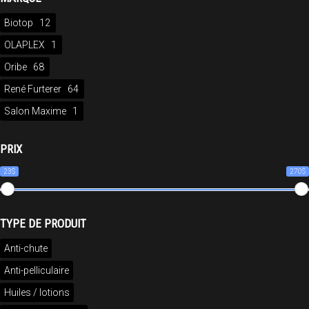
Biotop
12
OLAPLEX
1
Oribe
68
René Furterer
64
Salon Maxime
1
PRIX
23$
270$
TYPE DE PRODUIT
Anti-chute
Anti-pelliculaire
Huiles / lotions