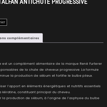
ITALFAN ANTICHUTE PROGRESSIVE
nier
ions complémentaires
ve est un complément alimentaire de la marque René Furterer
responsables de la chute de cheveux progressive. La formule
iminue la production de sébum et fortifie le bulbe pileux.
iser l’apport en éléments énergétiques et nutritifs essentiels
a kératine, constituant principal du cheveu.
 la production de sébum, à l’origine de l’asphyxie du bulbe