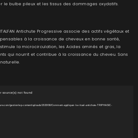
ger le bulbe pileux et les tissus des dommages oxydatifs.
TALFAN Antichute Progressive associe des actifs végétaux et
spensables à la croissance de cheveux en bonne santé,
stimule la microcirculation, les Acides aminés et gras, la
nts qui nourrit et contribue à la croissance du cheveu. Sans
 naturelle.
r source(s) not found
iffure.com/gestion/wp-content/uploads/2020/08/Comment-appliquer-le-rituel-antichute-TRIPHASIC-