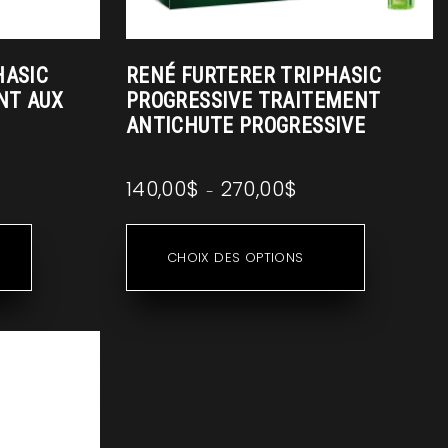
HASIC
RENÉ FURTERER TRIPHASIC
NT AUX
PROGRESSIVE TRAITEMENT
S
ANTICHUTE PROGRESSIVE
140,00
$
270,00
$
Plage
–
de
Ce
Ce
prix :
produit
produit
CHOIX DES OPTIONS
140,00$
a
a
à
plusieurs
plusieurs
270,00$
variations.
variations.
Les
Les
options
options
peuvent
peuvent
être
être
choisies
choisies