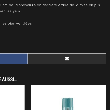
0 cm de la chevelure en dernière étape de la mise en plis.
vec les yeux.
ones bien ventilées.
E
SHARE
BOOK
EMAIL
ON
E AUSSI…