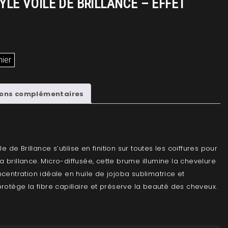
YLE VOILE DE BRILLANCE – EFFET
nier
ions complémentaires
le de Brillance s’utilise en finition sur toutes les coiffures pour
 brillance. Micro-diffusée, cette brume illumine la chevelure
ncentration idéale en huile de jojoba sublimatrice et
protège la fibre capillaire et préserve la beauté des cheveux.