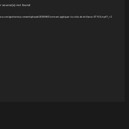
r source(s) not found
oiffure.com/gestion/wp-content/uploads/2020/08/Comment-appliquer-le-voile-de-brillance-STYLE.mp4?_=2