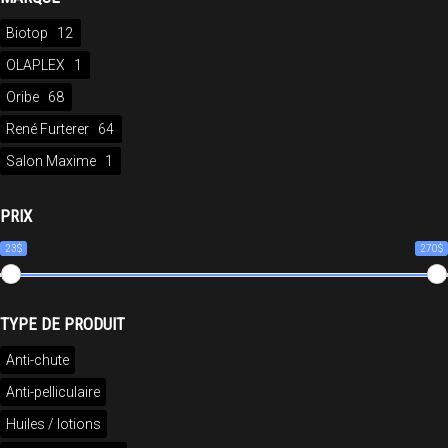
Biotop
12
OLAPLEX
1
Oribe
68
René Furterer
64
Salon Maxime
1
PRIX
23$
270$
TYPE DE PRODUIT
Anti-chute
Anti-pelliculaire
Huiles / lotions