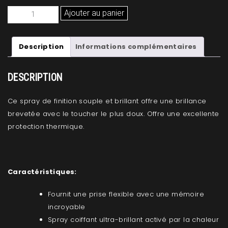
quantité
Ajouter au panier
de
ORIBE
Description
Informations complémentaires
FIXATIF
COIFFANT
À
DESCRIPTION
TENUE
SOUPLE
Ce spray de finition souple et brillant offre une brillance
SOFT
brevetée avec le toucher le plus doux. Offre une excellente
LACQUER
protection thermique.
Caractéristiques:
Fournit une prise flexible avec une mémoire
incroyable
Spray coiffant ultra-brillant activé par la chaleur