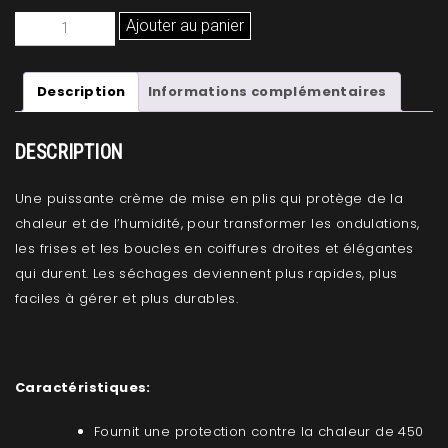
quantité
Ajouter au panier
de
ORIBE
Description
Informations complémentaires
Crème
lissante
pour
DESCRIPTION
le
séchage
Une puissante crème de mise en plis qui protège de la
STRAIGHT
chaleur et de l’humidité, pour transformer les ondulations,
AWAY
les frises et les boucles en coiffures droites et élégantes
qui durent. Les séchages deviennent plus rapides, plus
faciles à gérer et plus durables.
Caractéristiques:
Fournit une protection contre la chaleur de 450