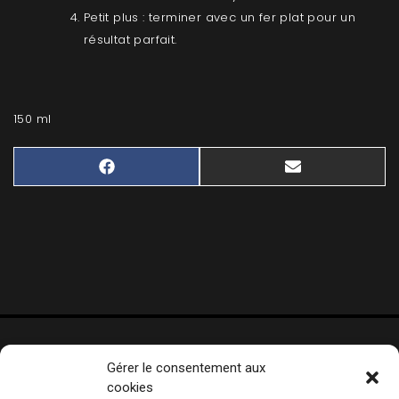
Petit plus : terminer avec un fer plat pour un
résultat parfait.
150 ml
SHARE
SHARE
FACEBOOK
EMAIL
ON
ON
Gérer le consentement aux
cookies