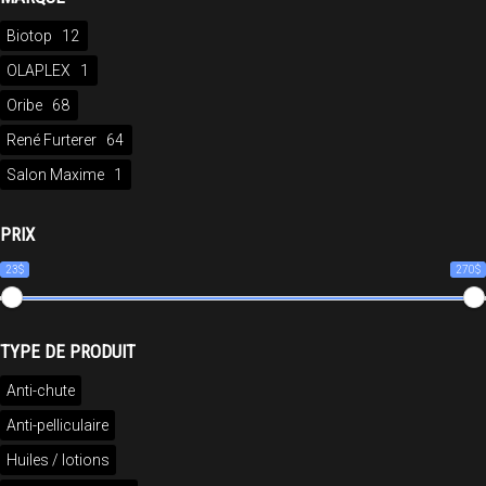
Biotop
12
OLAPLEX
1
Oribe
68
René Furterer
64
Salon Maxime
1
PRIX
23$
270$
TYPE DE PRODUIT
Anti-chute
Anti-pelliculaire
Huiles / lotions