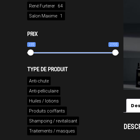
René Furterer
64
Salon Maxime
1
PRIX
23$
270$
TYPE DE PRODUIT
Anti-chute
Anti-pelliculaire
Huiles / lotions
Des
Produits coiffants
Shampoing / revitalisant
DESC
Traitements / masques