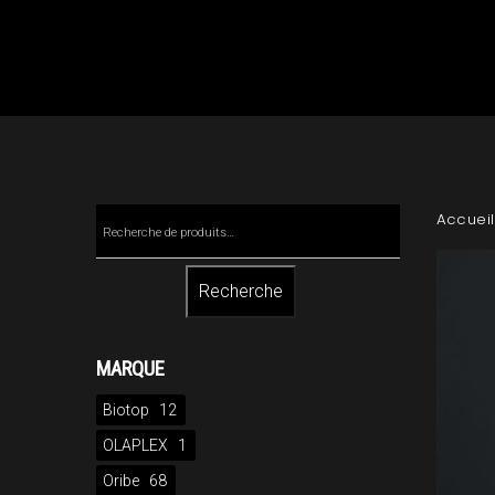
Skip
to
content
Recherche
Accueil
pour :
Recherche
MARQUE
Biotop
12
OLAPLEX
1
Oribe
68