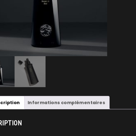
BRUME
DE
BASE
FOUNDA
MIST
cription
Informations complémentaires
RIPTION