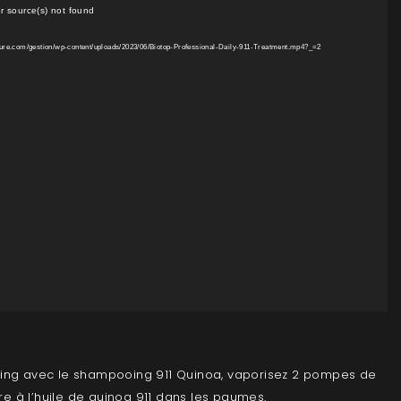
r source(s) not found
iffure.com/gestion/wp-content/uploads/2023/06/Biotop-Professional-Daily-911-Treatment.mp4?_=2
ing avec le shampooing 911 Quinoa, vaporisez 2 pompes de
ire à l’huile de quinoa 911 dans les paumes.