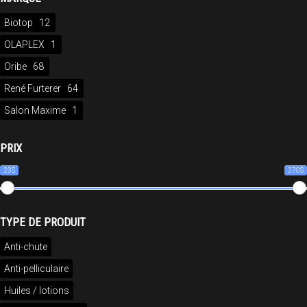
Biotop
12
OLAPLEX
1
Oribe
68
René Furterer
64
Salon Maxime
1
PRIX
23$
270$
TYPE DE PRODUIT
Anti-chute
Anti-pelliculaire
Huiles / lotions