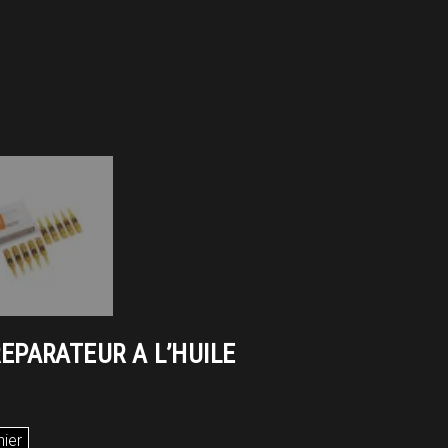
REPARATEUR A L’HUILE
nier