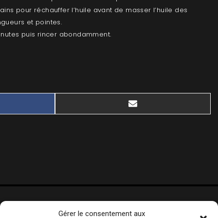
ains pour réchauffer l’huile avant de masser l’huile des
gueurs et pointes.
minutes puis rincer abondamment.
E
SHARE
BOOK
EMAIL
ON
Gérer le consentement aux