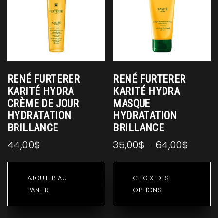
RENÉ FURTERER
RENÉ FURTERER
KARITÉ HYDRA
KARITÉ HYDRA
CRÈME DE JOUR
MASQUE
HYDRATATION
HYDRATATION
BRILLANCE
BRILLANCE
44,00
$
35,00
$
64,00
$
Plage
–
de
C
prix :
pr
AJOUTER AU
CHOIX DES
35,00$
a
PANIER
OPTIONS
à
pl
64,00$
va