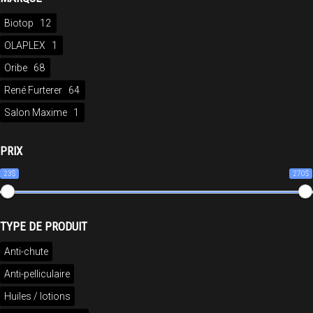
Biotop
12
OLAPLEX
1
Oribe
68
René Furterer
64
Salon Maxime
1
PRIX
23$
270$
TYPE DE PRODUIT
Anti-chute
Anti-pelliculaire
Huiles / lotions