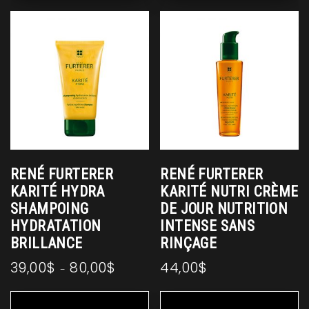
Le
op
p
êt
ch
su
la
p
d
pr
RENÉ FURTERER
RENÉ FURTERER
KARITÉ HYDRA
KARITÉ NUTRI CRÈME
SHAMPOING
DE JOUR NUTRITION
HYDRATATION
INTENSE SANS
BRILLANCE
RINÇAGE
39,00
$
80,00
$
44,00
$
Plage
–
de
Ce
prix :
produit