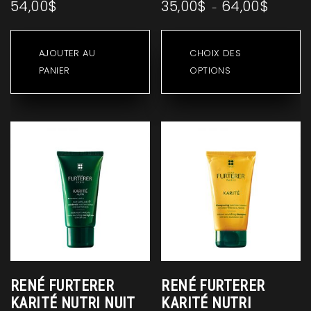
54,00
$
35,00
$
64,00
$
Plage
–
de
C
prix :
pr
AJOUTER AU
CHOIX DES
35,00$
a
PANIER
OPTIONS
à
pl
64,00$
va
Le
op
p
êt
ch
su
la
p
d
pr
RENÉ FURTERER
RENÉ FURTERER
KARITÉ NUTRI NUIT
KARITÉ NUTRI