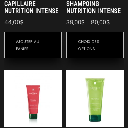
CAPILLAIRE
SHAMPOING
NUTRITION INTENSE
NUTRITION INTENSE
44,00
$
39,00
$
80,00
$
Plage
–
de
C
prix :
pr
AJOUTER AU
CHOIX DES
39,00$
a
PANIER
OPTIONS
à
pl
80,00$
va
Le
op
p
êt
ch
su
la
p
d