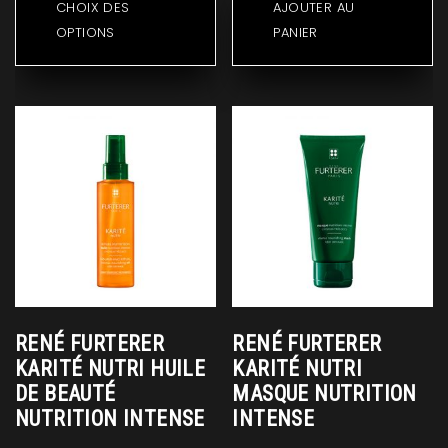
CHOIX DES
AJOUTER AU
39,00$
a
OPTIONS
PANIER
à
plusieurs
80,00$
variations.
Les
options
peuvent
être
choisies
sur
la
page
du
produit
RENÉ FURTERER
RENÉ FURTERER
KARITÉ NUTRI HUILE
KARITÉ NUTRI
DE BEAUTÉ
MASQUE NUTRITION
NUTRITION INTENSE
INTENSE