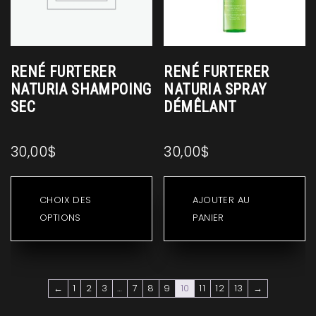
la
la
page
p
du
d
produit
pr
RENÉ FURTERER
RENÉ FURTERER
NATURIA SHAMPOING
NATURIA SPRAY
SEC
DÉMÊLANT
30,00
$
30,00
$
Ce
produit
CHOIX DES
AJOUTER AU
a
OPTIONS
PANIER
plusieurs
variations.
Les
options
←
1
2
3
…
7
8
9
10
11
12
13
→
peuvent